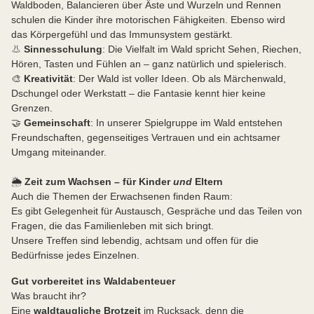
Waldboden, Balancieren über Äste und Wurzeln und Rennen
schulen die Kinder ihre motorischen Fähigkeiten. Ebenso wird
das Körpergefühl und das Immunsystem gestärkt.
👃
Sinnesschulung
: Die Vielfalt im Wald spricht Sehen, Riechen,
Hören, Tasten und Fühlen an – ganz natürlich und spielerisch.
🎨
Kreativität
: Der Wald ist voller Ideen. Ob als Märchenwald,
Dschungel oder Werkstatt – die Fantasie kennt hier keine
Grenzen.
🤝
Gemeinschaft
: In unserer Spielgruppe im Wald entstehen
Freundschaften, gegenseitiges Vertrauen und ein achtsamer
Umgang miteinander.
🌦
Zeit zum Wachsen – für Kinder
und
Eltern
Auch die Themen der Erwachsenen finden Raum:
Es gibt Gelegenheit für Austausch, Gespräche und das Teilen von
Fragen, die das Familienleben mit sich bringt.
Unsere Treffen sind lebendig, achtsam und offen für die
Bedürfnisse jedes Einzelnen.
Gut vorbereitet ins Waldabenteuer
Was braucht ihr?
Eine
waldtaugliche Brotzeit
im Rucksack, denn die