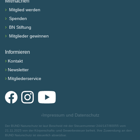
Mitmachen
›
Mitglied werden
›
Spenden
›
BN Stiftung
›
Mitglieder gewinnen
Informieren
›
Kontakt
›
Newsletter
›
Mitgliederservice
Facebook
Instagram
YouTube
›
Impressum und Datenschutz
Der BUND Naturschutz ist laut Bescheid mit der Steuernummer 244/147/80055 vom
21.11.2025 von der Körperschafts- und Gewerbesteuer befreit. Ihre Zuwendung an den
BUND Naturschutz ist steuerlich absetzbar.