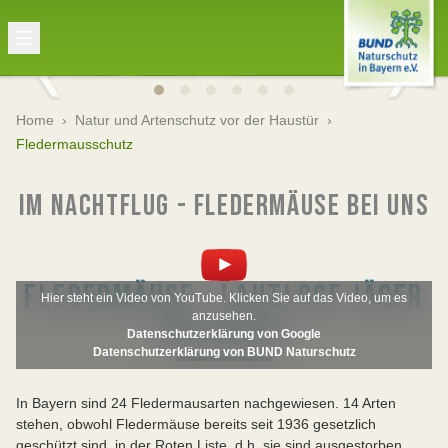
Home
›
Natur und Artenschutz vor der Haustür
›
Fledermausschutz
IM NACHTFLUG - FLEDERMÄUSE BEI UNS
FLEDERMÄUSE - LAUTLOSE JÄGER
Hier steht ein Video von YouTube. Klicken Sie auf das Video, um es
anzusehen.
DER NACHT
Datenschutzerklärung von Google
Datenschutzerklärung von BUND Naturschutz
In Bayern sind 24 Fledermausarten nachgewiesen. 14 Arten
stehen, obwohl Fledermäuse bereits seit 1936 gesetzlich
geschützt sind, in der Roten Liste, d.h. sie sind ausgestorben,