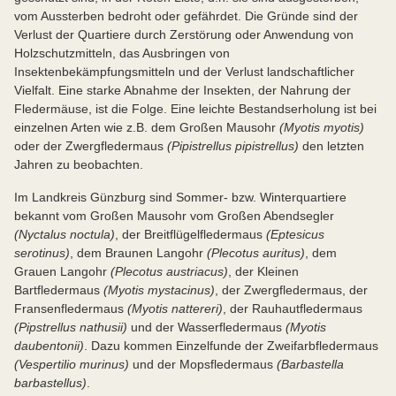
vom Aussterben bedroht oder gefährdet. Die Gründe sind der
Verlust der Quartiere durch Zerstörung oder Anwendung von
Holzschutzmitteln, das Ausbringen von
Insektenbekämpfungsmitteln und der Verlust landschaftlicher
Vielfalt. Eine starke Abnahme der Insekten, der Nahrung der
Fledermäuse, ist die Folge. Eine leichte Bestandserholung ist bei
einzelnen Arten wie z.B. dem Großen Mausohr
(Myotis myotis)
oder der Zwergfledermaus
(Pipistrellus pipistrellus)
den letzten
Jahren zu beobachten.
Im Landkreis Günzburg sind Sommer- bzw. Winterquartiere
bekannt vom Großen Mausohr vom Großen Abendsegler
(Nyctalus noctula)
, der Breitflügelfledermaus
(Eptesicus
serotinus)
, dem Braunen Langohr
(Plecotus auritus)
, dem
Grauen Langohr
(Plecotus austriacus)
, der Kleinen
Bartfledermaus
(Myotis mystacinus)
, der Zwergfledermaus, der
Fransenfledermaus
(Myotis nattereri)
, der Rauhautfledermaus
(Pipstrellus nathusii)
und der Wasserfledermaus
(Myotis
daubentonii)
. Dazu kommen Einzelfunde der Zweifarbfledermaus
(Vespertilio murinus)
und der Mopsfledermaus
(Barbastella
barbastellus)
.