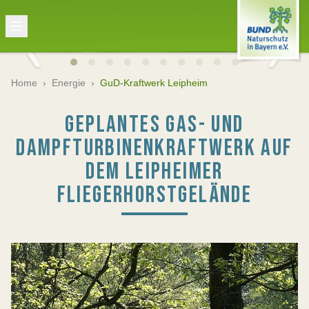
Home
›
Energie
›
GuD-Kraftwerk Leipheim
GEPLANTES GAS- UND
DAMPFTURBINENKRAFTWERK AUF
DEM LEIPHEIMER
FLIEGERHORSTGELÄNDE