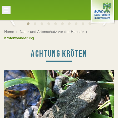
Home
›
Natur und Artenschutz vor der Haustür
›
Krötenwanderung
ACHTUNG KRÖTEN