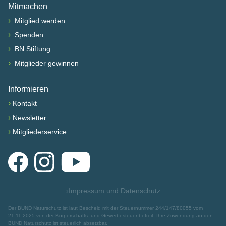
Mitmachen
›
Mitglied werden
›
Spenden
›
BN Stiftung
›
Mitglieder gewinnen
Informieren
›
Kontakt
›
Newsletter
›
Mitgliederservice
Facebook
Instagram
YouTube
›
Impressum und Datenschutz
Der BUND Naturschutz ist laut Bescheid mit der Steuernummer 244/147/80055 vom
21.11.2025 von der Körperschafts- und Gewerbesteuer befreit. Ihre Zuwendung an den
BUND Naturschutz ist steuerlich absetzbar.